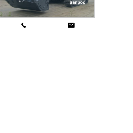
Запрос
CES490-8
Запрос
TERRA
MACH
GROUP
Co Ltd
ИНН
7817052425
, ОГРН
1157847192293
Юр. адрес: Российская Федерация, внутренняя территория
г. Колпино,
ул. Севастьянова, д. 24, ЛИТ А, пом. 1-Н, офис 228, рабочее
место №3
Адрес для корреспонденций: 196650, РФ, г. Санкт-Петербург,
Колпино, пр. Ленина д.72, а/я 104