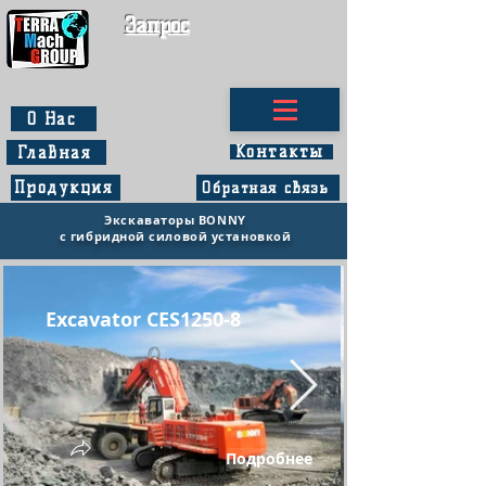
Запрос
О Нас
Контакты
Главная
Продукция
Обратная связь
Экскаваторы B
O
NNY
с гибридной силовой установкой
Excavator CES1250-8
Подробнее