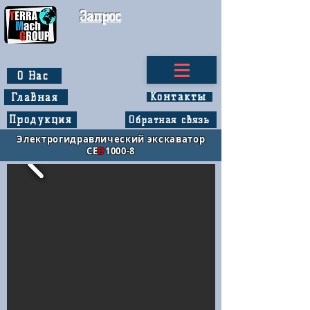
Запрос
О Нас
Контакты
Главная
Продукция
Обратная связь
Э
лектрогидравлический экскаватор
CE
D
1000-8