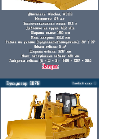
Двигатель: Weichai, WD10G
Мощность: 178 л.с.
Эксплуатационная масса: 19,4 т
Давление на грунт: 69,2 кПа
Ширина колеи: 1880 мм
Мин. клиренс: 352,2 мм
Работа на уклоне (продольном/поперечном): 30º / 25º
Объём отвала: 5 м³
Ширина отвала: 3297 мм
Макс. заглубление отвала: 420 мм
Габариты отвала (Д × Ш × В): 5416 × 3297 × 3160
Запрос
Бульдозер SD7N
Тяговый класс 15