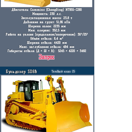
Двигатель:
Cummins (ChongQing) NT855-C280
Мощность: 230 л.с.
Эксплуатационная масса: 23,8 т
Давление на грунт: 51,96 кПа
Ширина колеи: 2235 мм
Мин. клиренс: 352,5 мм
Работа на уклоне (продольном/поперечном): 30º/25º
Объём отвала: 8,4 м³
Ширина отвала: 4420 мм
Макс. заглубление отвала: 484 мм
Габариты отвала (Д × Ш × В): 5245 × 4220 × 3482
Запрос
Бульдозер SD8B
Тяговый класс 25