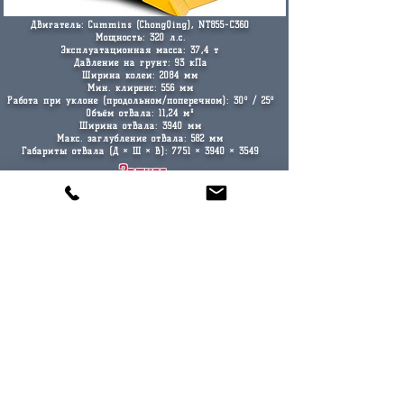
Двигатель:
Cummins (ChongQing), NT855-C360
Мощность: 320 л.с.
Эксплуатационная масса: 37,4 т
Давление на грунт: 93 кПа
Ширина колеи: 2084 мм
Мин. клиренс: 556 мм
Работа при уклоне (продольном/поперечном): 30º / 25º
Объём отвала: 11,24 м³
Ширина отвала: 3940 мм
Макс. заглубление отвала: 582 мм
Габариты отвала (Д × Ш × В): 7751 × 3940 × 3549
Запрос
Бульдозер SD9
Тяговый класс 30